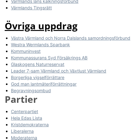
Värmlands läns kalkningsförbund
Värmlands Tingsrätt
Övriga uppdrag
Västra Värmland och Norra Dalslands samordningsförbund
Westra Wermlands Sparbank
Kommuninvest
Kommunassurans Syd Försäkrings AB
Glaskogens Naturreservat
Leader 7-sam Värmland och Växtlust Värmland
Borgerliga vigselförrättare
God man lantmäteriförrättningar
Begravningsombud
Partier
Centerpartiet
Hela Edas Lista
Kristdemokraterna
Liberalerna
Moderaterna