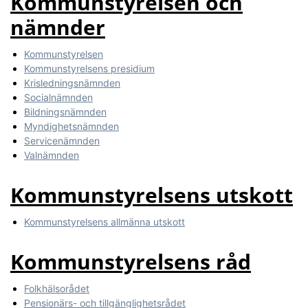
Kommunstyrelsen och
nämnder
Kommunstyrelsen
Kommunstyrelsens presidium
Krisledningsnämnden
Socialnämnden
Bildningsnämnden
Myndighetsnämnden
Servicenämnden
Valnämnden
Kommunstyrelsens utskott
Kommunstyrelsens allmänna utskott
Kommunstyrelsens råd
Folkhälsorådet
Pensionärs- och tillgänglighetsrådet