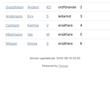
Gustafsson
Anders
KD
ordförande
2
Andersson
Evy
S
ledamot
3
Carlsson
Katrine
V
ersättare
4
Albertsson
Ida
M
ersättare
5
Nilsson
Emma
S
ersättare
6
Senast uppdaterad: 2026-08-10 02:00
Powered by
Troman