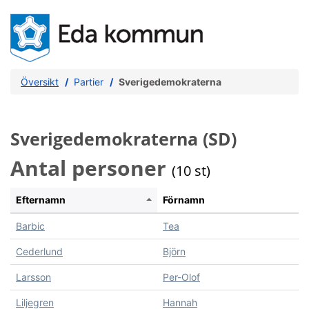
Översikt
Partier
Sverigedemokraterna
Sverigedemokraterna (SD)
Antal personer
(10 st)
Efternamn
Förnamn
Barbic
Tea
Cederlund
Björn
Larsson
Per-Olof
Liljegren
Hannah