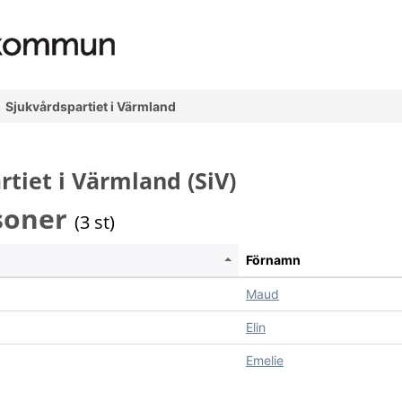
Sjukvårdspartiet i Värmland
tiet i Värmland (SiV)
soner
(3 st)
Förnamn
Maud
Elin
Emelie