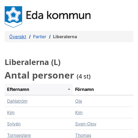
Översikt
Partier
Liberalerna
Liberalerna (L)
Antal personer
(4 st)
Efternamn
Förnamn
Dahlström
Ola
Kim
Kim
Sylvén
Sven-Olov
Tornseglare
Thomas