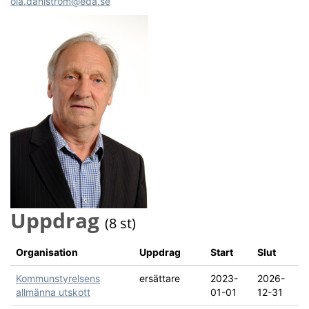
ola.dahlstrom@eda.se
Uppdrag
(8 st)
Organisation
Uppdrag
Start
Slut
Kommunstyrelsens
ersättare
2023-
2026-
allmänna utskott
01-01
12-31