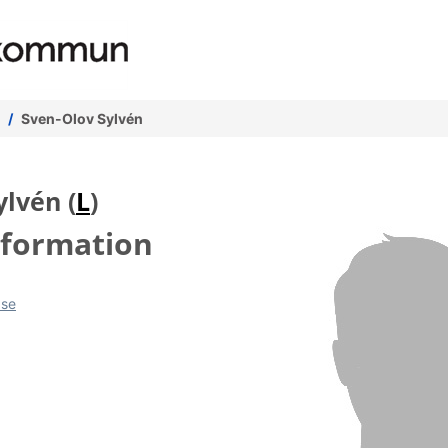
Sven-Olov Sylvén
ylvén (
L
)
nformation
.se