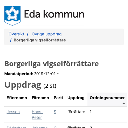
Översikt
Övriga uppdrag
Borgerliga vigselförrättare
Borgerliga vigselförrättare
Mandatperiod:
2019-12-01 -
Uppdrag
(2 st)
Efternamn
Förnamn
Parti
Uppdrag
Ordningsnummer
Jessen
Hans-
S
förrättare
1
Peter
Söderberg
Johanna
C
förrättare
2