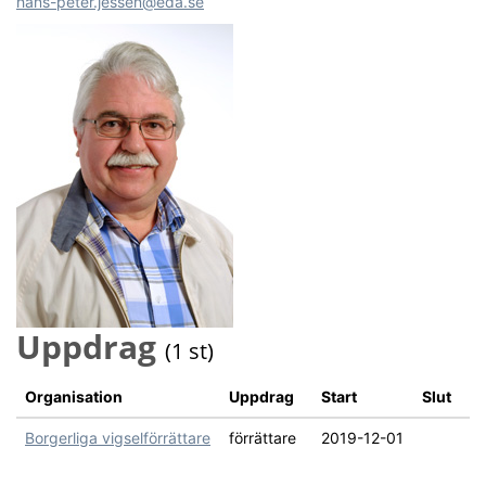
hans-peter.jessen@eda.se
Uppdrag
(1 st)
Organisation
Uppdrag
Start
Slut
Borgerliga vigselförrättare
förrättare
2019-12-01