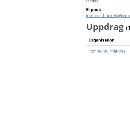
(bostad)
E-post:
karl-erik.backelin@eda
Uppdrag
(
Organisation
Kommunfullmäktige